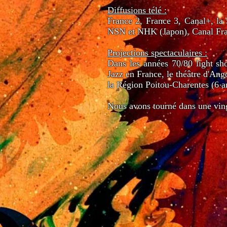
Diffusions télé :
France 2, France 3, Canal+, la 
NSN et NHK (Japon), Canal Fran
Projections spectaculaires :
Dans les années 70/80 light sh
Jazz en France, le théâtre d'An
la Région Poitou-Charentes (6 a
Nous avons tourné dans une ving