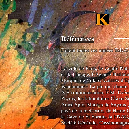
Références
Durant toutes ces années TaKe5 
:
La ville de Paris, le Centre Na
et de l’Image, l’Agence Nationa
Marquis de Villars, Caisses d’E
Vandamme - La pie qui chante, 
A.F communication, F.M Evéneme
Peyras, les laboratoires Glaxo 
Amec Spie, Mairies de Soyaux 
pays de la météorite, de Haute-
la Cave de St Sornin, la FNAC
Société Générale, Cassinomagus