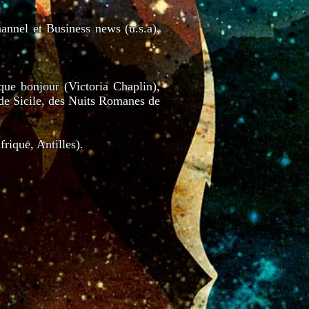
annel et Business news (u.s.a),
ue bonjour (Victoria Chaplin),
 de Sicile, des Nuits Romanes de
rique, Antilles).