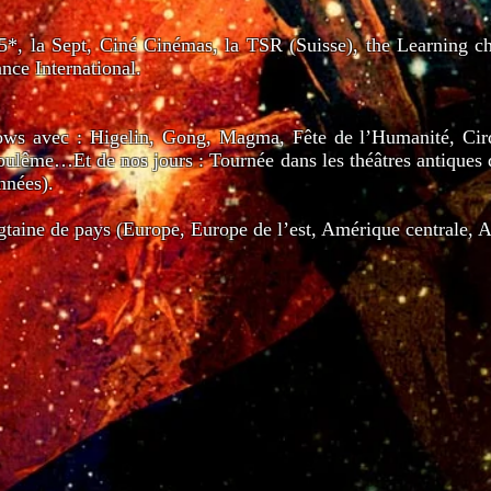
5*, la Sept, Ciné Cinémas, la TSR (Suisse), the Learning ch
ce International.
ows avec : Higelin, Gong, Magma, Fête de l’Humanité, Cirq
goulême…Et de nos jours : Tournée dans les théâtres antiques
nnées).
taine de pays (Europe, Europe de l’est, Amérique centrale, Af