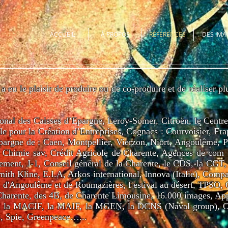
ACCUEIL
À PROPOS
RÉFÉRENCES
DES IMA
a eu le plaisir de produire ou de co-produire et de réaliser 
tional des Caisses d’Epargne, Leroy-Somer, Citroën, le Centr
le pour la Création d’Entreprises, Cognacs : Courvoisier, Fr
pargne de : Caen, Montpellier, Vierzon, Niort, Angoulême, P
Chimie sav, Crédit Agricole de Charente, Agences de com : 
nt, J-1, Conseil général de la Charente, le CDS, la CGT, 
Smith Kline, E.I.A, Arkos international, Innova (Italie), Com
, d'Angoulême et de Roumazières, Festival au désert, TPS
Charente, des 4B, de Charente Limousine, 16.000 images, Appr
, la MACIF, la MAIF, la MGEN, la DCNS (Naval group), Ora
, Spie, Greenpeace…...