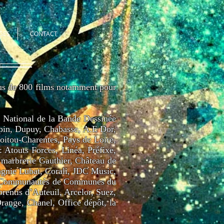
GES
CONTACT
plus de 800 films notamment pour
e National de la Bande Dessinée
apin, Dupuy, Chabasse, A.E Dor,
oitou-Charentes, Pays de Loire,
Atouts Forces, Linéa, Préfixe,
marbrerie Gauthier, Château de
pagnie Lubat, Corali, JDC Music,
O, Communautés de Communes du
entis d’Auteuil, Arcelor, Suez,
nge, Chanel, Office dépôt, la