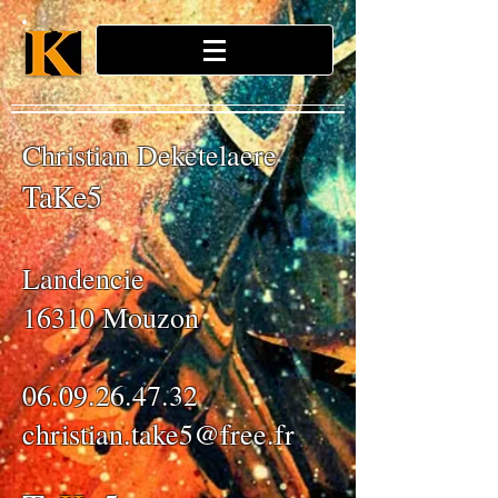
Christian Deketelaere
TaKe5
Landencie
16310 Mouzon
06.09.26.47.32
christian.take5@free.fr